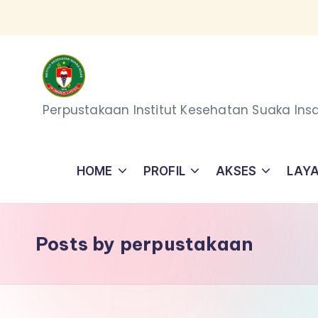
Skip
to
content
P
Perpustakaan Institut Kesehatan Suaka Ins
e
r
HOME
PROFIL
AKSES
LAY
p
u
Posts by perpustakaan
s
t