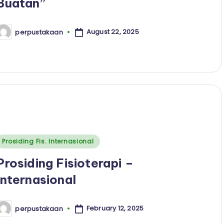
Buatan”
August 22, 2025
perpustakaan
osted
y
Posted
Prosiding Fis. Internasional
n
Prosiding Fisioterapi –
Internasional
February 12, 2025
perpustakaan
osted
y