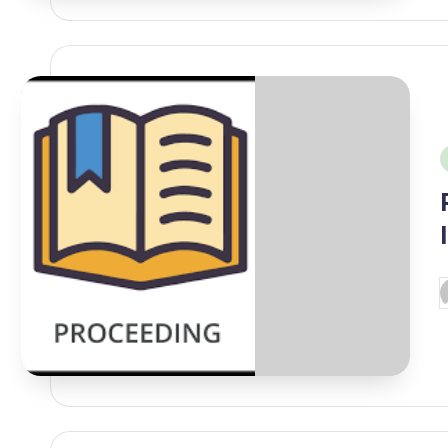
i
P
b