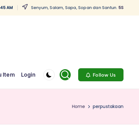
:46 AM
Senyum, Salam, Sapa, Sopan dan Santun.
5S
 Item
Login
Follow Us
Home
perpustakaan