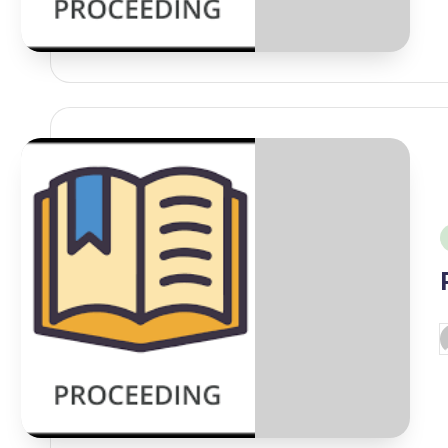
i
P
b