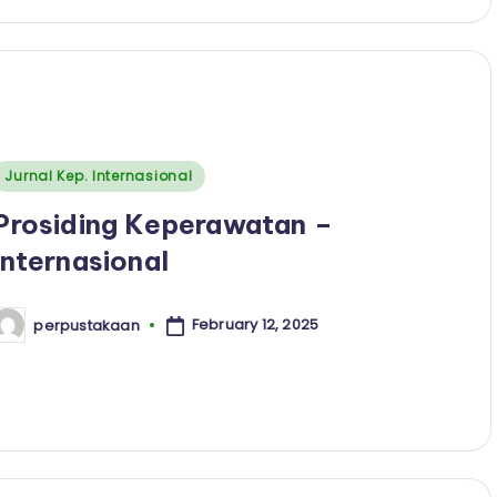
Posted
Jurnal Kep. Internasional
n
Prosiding Keperawatan –
Internasional
February 12, 2025
perpustakaan
osted
y