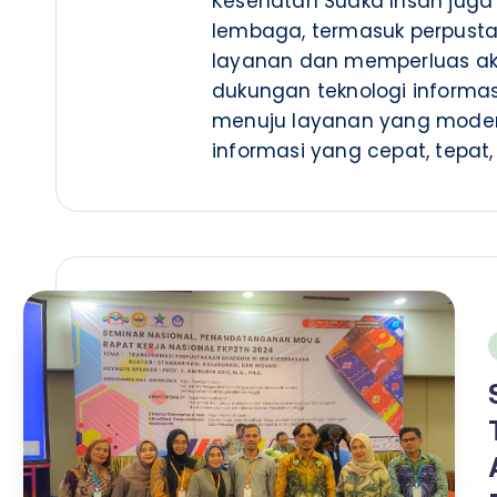
Kesehatan Suaka Insan juga 
u
lembaga, termasuk perpusta
t
layanan dan memperluas aks
dukungan teknologi informas
K
menuju layanan yang mode
informasi yang cepat, tepat
e
s
e
h
a
i
t
a
n