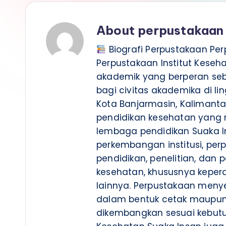
a
k
About perpustakaan
a
Biografi Perpustakaan Per
a
Perpustakaan Institut Kese
akademik yang berperan seb
n
bagi civitas akademika di l
Kota Banjarmasin, Kalimantan
I
pendidikan kesehatan yang m
n
lembaga pendidikan Suaka I
perkembangan institusi, pe
s
pendidikan, penelitian, da
t
kesehatan, khususnya keperaw
lainnya. Perpustakaan menye
i
dalam bentuk cetak maupun d
t
dikembangkan sesuai kebutu