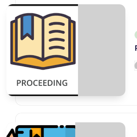
i
P
b