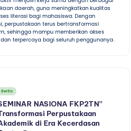
aktif menjalin kerja sama dengan berbagai
kaan daerah, guna meningkatkan kualitas
es literasi bagi mahasiswa. Dengan
i, perpustakaan terus bertransformasi
rn, sehingga mampu memberikan akses
, dan terpercaya bagi seluruh penggunanya.
Posted
Berita
n
SEMINAR NASIONA FKP2TN”
Transformasi Perpustakaan
Akademik di Era Kecerdasan