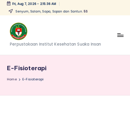
Fri, Aug 7, 2026
-
2:15:37 AM
Senyum, Salam, Sapa, Sopan dan Santun.
5S
Skip
to
content
P
Perpustakaan Institut Kesehatan Suaka Insan
e
r
E-Fisioterapi
p
Home
E-Fisioterapi
u
s
t
a
k