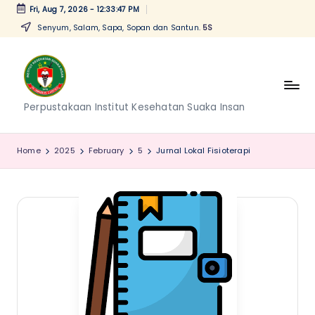
Fri, Aug 7, 2026
-
12:33:48 PM
Senyum, Salam, Sapa, Sopan dan Santun.
5S
Skip
to
content
P
Perpustakaan Institut Kesehatan Suaka Insan
e
r
Home
2025
February
5
Jurnal Lokal Fisioterapi
p
u
s
t
a
k