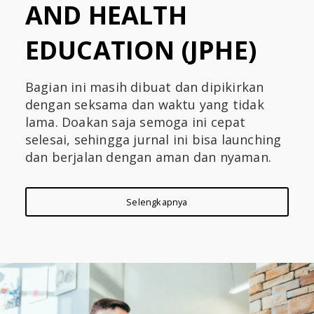
AND HEALTH
e
h
EDUCATION (JPHE)
a
t
Bagian ini masih dibuat dan dipikirkan
a
dengan seksama dan waktu yang tidak
lama. Doakan saja semoga ini cepat
n
selesai, sehingga jurnal ini bisa launching
S
dan berjalan dengan aman dan nyaman.
u
a
Selengkapnya
k
a
I
n
s