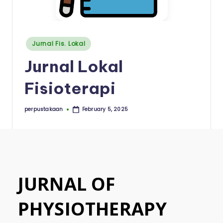
a
a
n
Posted
Jurnal Fis. Lokal
I
in
Jurnal Lokal
n
s
Fisioterapi
t
perpustakaan
February 5, 2025
Posted
i
by
t
u
t
JURNAL OF
K
e
PHYSIOTHERAPY
s