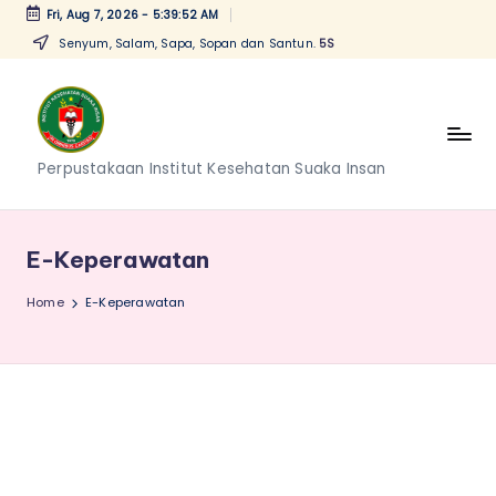
Fri, Aug 7, 2026
-
5:39:52 AM
Senyum, Salam, Sapa, Sopan dan Santun.
5S
Skip
to
content
P
Perpustakaan Institut Kesehatan Suaka Insan
e
r
E-Keperawatan
p
Home
E-Keperawatan
u
s
t
a
k