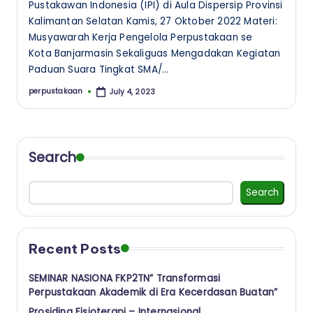
Pustakawan Indonesia (IPI) di Aula Dispersip Provinsi
Kalimantan Selatan Kamis, 27 Oktober 2022 Materi:
Musyawarah Kerja Pengelola Perpustakaan se
Kota Banjarmasin Sekaliguas Mengadakan Kegiatan
Paduan Suara Tingkat SMA/…
perpustakaan
July 4, 2023
Posted
by
Search
Search
Recent Posts
SEMINAR NASIONA FKP2TN” Transformasi
Perpustakaan Akademik di Era Kecerdasan Buatan”
Prosiding Fisioterapi – Internasional