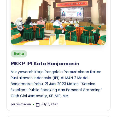
a
a
n
I
n
s
t
Posted
Berita
in
i
MKKP IPI Kota Banjarmasin
t
Musyawarah Kerja Pengelola Perpustakaan Ikatan
u
Pustakawan Indonesia (IPI) di MAN 2 Model
Banjarmasin Rabu, 21 Juni 2023 Materi: “Service
t
Excellent, Public Speaking dan Personal Grooming”
K
Oleh Cici Asmawaty, SE.,MIP, MM
e
perpustakaan
July 5, 2023
Posted
by
s