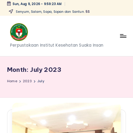
Sun, Aug 9, 2026
-
9:59:23 AM
Senyum, Salam, Sapa, Sopan dan Santun.
5S
Skip
to
content
P
Perpustakaan Institut Kesehatan Suaka Insan
e
r
Month:
July 2023
p
Home
2023
July
u
s
t
a
k