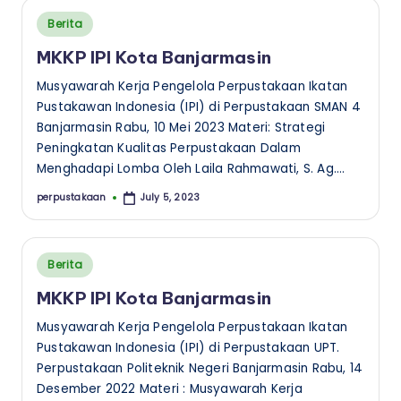
e
Posted
Berita
in
h
MKKP IPI Kota Banjarmasin
a
Musyawarah Kerja Pengelola Perpustakaan Ikatan
t
Pustakawan Indonesia (IPI) di Perpustakaan SMAN 4
Banjarmasin Rabu, 10 Mei 2023 Materi: Strategi
a
Peningkatan Kualitas Perpustakaan Dalam
n
Menghadapi Lomba Oleh Laila Rahmawati, S. Ag.…
S
perpustakaan
July 5, 2023
Posted
by
u
a
Posted
Berita
k
in
MKKP IPI Kota Banjarmasin
a
Musyawarah Kerja Pengelola Perpustakaan Ikatan
I
Pustakawan Indonesia (IPI) di Perpustakaan UPT.
n
Perpustakaan Politeknik Negeri Banjarmasin Rabu, 14
Desember 2022 Materi : Musyawarah Kerja
s