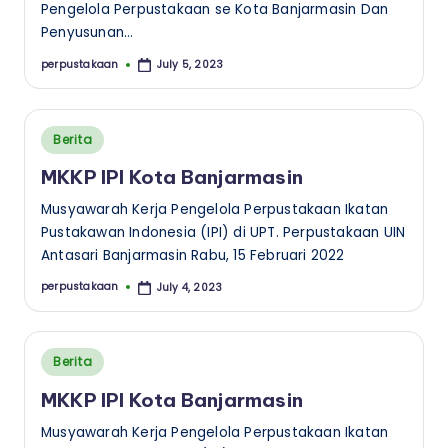
Pengelola Perpustakaan se Kota Banjarmasin Dan
a
Penyusunan…
n
perpustakaan
July 5, 2023
Posted
by
Posted
Berita
in
MKKP IPI Kota Banjarmasin
Musyawarah Kerja Pengelola Perpustakaan Ikatan
Pustakawan Indonesia (IPI) di UPT. Perpustakaan UIN
Antasari Banjarmasin Rabu, 15 Februari 2022
perpustakaan
July 4, 2023
Posted
by
Posted
Berita
in
MKKP IPI Kota Banjarmasin
Musyawarah Kerja Pengelola Perpustakaan Ikatan